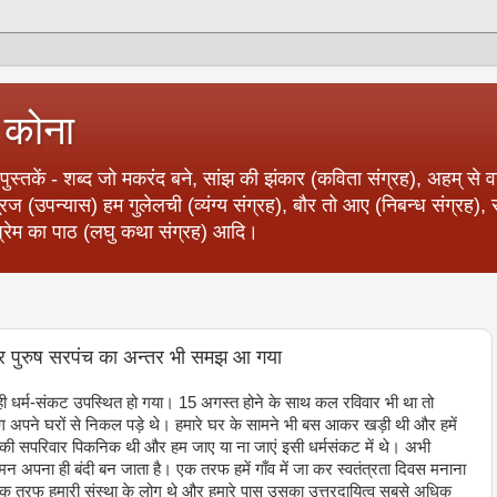
ा कोना
पुस्‍तकें - शब्‍द जो मकरंद बने, सांझ की झंकार (कविता संग्रह), अहम् से 
सूरज (उपन्‍यास) हम गुलेलची (व्‍यंग्‍य संग्रह), बौर तो आए (निबन्‍ध संग्रह)
त), प्रेम का पाठ (लघु कथा संग्रह) आदि।
र पुरुष सरपंच का अन्‍तर भी समझ आ गया
 धर्म-संकट उपस्थित हो गया। 15 अगस्‍त होने के साथ कल रविवार भी था तो
ग अपने घरों से निकल पड़े थे। हमारे घर के सामने भी बस आकर खड़ी थी और हमें
ी सपरिवार पिकनिक थी और हम जाए या ना जाएं इसी धर्मसंकट में थे। अभी
े मन अपना ही बंदी बन जाता है। एक तरफ हमें गाँव में जा कर स्‍वतंत्रता दिवस मनाना
रफ हमारी संस्‍था के लोग थे और हमारे पास उसका उत्तरदायित्‍व सबसे अधिक