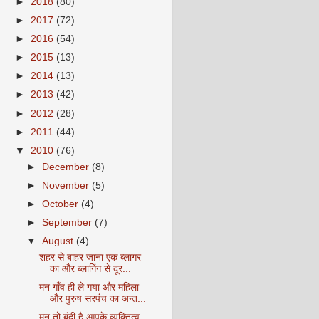
►
2018
(80)
►
2017
(72)
►
2016
(54)
►
2015
(13)
►
2014
(13)
►
2013
(42)
►
2012
(28)
►
2011
(44)
▼
2010
(76)
►
December
(8)
►
November
(5)
►
October
(4)
►
September
(7)
▼
August
(4)
शहर से बाहर जाना एक ब्‍लागर
का और ब्‍लागिंग से दूर...
मन गाँव ही ले गया और महिला
और पुरुष सरपंच का अन्‍त...
मन तो बंदी है आपके व्‍यक्तित्‍व