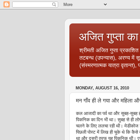
अजित गुप्‍ता क
श्रीमती अजित गुप्‍ता प्रकाशित 
तटबन्‍ध (उपन्‍यास), अरण्‍य में 
(संस्‍मरणात्‍मक यात्रा वृतान्‍
MONDAY, AUGUST 16, 2010
मन गाँव ही ले गया और महिला औ
कल आजादी का पर्व था और सुबह-सुबह ही
पिकनिक का दिन भी था। सुबह से ही लो
चलने के लिए ललचा रही थी। मेडीकोज क
पिछली पोस्‍ट में लिख ही चुके थे कि कैस
था और दूसरी तरफ यह पिकनिक थी। एक त