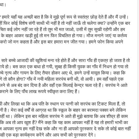
 था।
मारे यहाँ यह अच्‍छी बात है कि वे मुझे पूर्ण रूप से स्‍वतंत्र छोड़ देते हैं और मैं उन्‍हें।
ं फिर कोई विशेष संगी साथी भी नहीं है तो नहीं जाऊँ तो चलेगा क्‍या? उन्‍होंने एक बार
चित कई लोग नहीं जा रहे हैं तो तुम भी मत जाओ, उसी में तुम सुखी रहोगी और हम
े बाहर आकर खड़ी हुई तो मन फिर विचलित हो गया। मौज मनाने जाएं या कर्तव्‍य
ी करो जो मन कहता है और इस बार हमारा मन जीत गया। हमने फोन किया अपने
 सारे बच्‍चे आजादी की खुशियां मना रहे होते हैं और सारा गाँव ही एकत्र हो जाता है तो
 गये हो। बस कल एक बाधा हो गयी, सुबह ही किसी युवक का गाँव में निधन हो गया तो
चे नृत्‍य और गायन के लिए तैयार होकर आए थे, हमने उन्‍हें मायूस किया। कहा कि
ोंगे तो कौन होगा? गाँव में नयी महिला सरपंच बनी थी, वो आयी। हम वहाँ पहले एक
लने से अब बंद कर दिया है और वहाँ एक सिलाई केन्‍द्र चला रहे हैं। सरपंच ने आते
 कराने के लिए पाँच लाख रूपये स्‍वीकृत करा लिए हैं।
थी और लिखा था कि अब पति के स्‍थान पर पत्‍नी को सरपंच का टिकट मिला हैं, तो
नी है। मेरा कई वर्षों से आग्रह था कि स्‍कूल के बाहर का बरामदा पक्‍का बने लेकिन
ता नहीं था। लेकिन इस बार महिला सरपंच ने आते ही मुझे बताया कि अब शीघ्र ही काम
गे कि अब तो आप खुश हैं? मैंने कहा कि यह काम आपका नहीं है यह तो हमारी भाभी का
ज आपका नृत्‍य हम नहीं देख सके और ना ही आपको पुरस्‍कार दे सके तो कोई बात नहीं
यही एक बड़ा कार्यक्रम करेंगे और आप सभी को पुरस्‍कार देंगे।