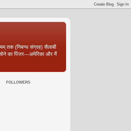
वयम् तक (निबन्‍ध संग्रह) सैलाबी
, सोने का पिंजर---अमेरिका और मैं
FOLLOWERS