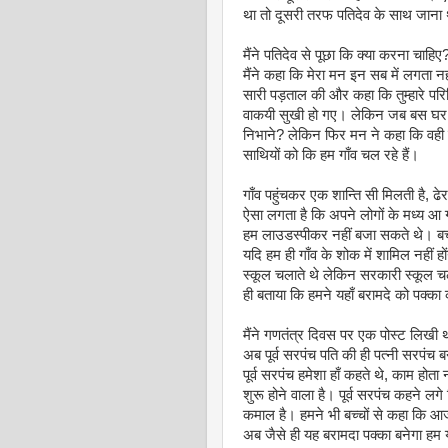
था तो दूसरी तरफ पतिदेव के साथ जाना
मैंने पतिदेव से पूछा कि क्‍या करना चाहिए? ह
मैंने कहा कि मेरा मन इन सब में लगता नही
सारी पड़ताल की और कहा कि तुम्‍हारे परि
वाकयी सुखी हो गए। लेकिन जब बस घर क
निभाने? लेकिन फिर मन ने कहा कि वह
साथियों को कि हम गाँव चल रहे हैं।
गाँव पहुंचकर एक शान्ति सी मिलती है, ढेर
ऐसा लगता है कि अपने लोगों के मध्‍य आ
हम लाउडस्‍पीकर नहीं बजा सकते थे। बच्‍
यदि हम ही गाँव के शोक में शामिल नहीं ह
स्‍कूल चलाते थे लेकिन सरकारी स्‍कूल च
ही बताया कि हमने यहाँ बरामदे को पक्‍का
मैंने गणतंत्र दिवस पर एक पोस्‍ट लिखी 
अब पूर्व सरपंच पति की ही पत्‍नी सरपंच ब
पूर्व सरपंच हमेशा हाँ कहते थे, काम हो
शुरू होने वाला है। पूर्व सरपंच कहने ल
कमाल है। हमने भी बच्‍चों से कहा कि आ
अब जैसे ही यह बरामदा पक्‍का बनेगा हम 